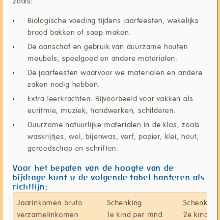
zoals:
Biologische voeding tijdens jaarfeesten, wekelijks
brood bakken of soep maken.
De aanschaf en gebruik van duurzame houten
meubels, speelgoed en andere materialen.
De jaarfeesten waarvoor we materialen en andere
zaken nodig hebben.
Extra leerkrachten. Bijvoorbeeld voor vakken als
euritmie, muziek, handwerken, schilderen.
Duurzame natuurlijke materialen in de klas, zoals
waskrijtjes, wol, bijenwas, verf, papier, klei, hout,
gereedschap en schriften.
Voor het bepalen van de hoogte van de
bijdrage kunt u de volgende tabel hanteren als
richtlijn:
Jaarinkomen bruto
Schenking
Schenking
verzamelinkomen
1e kind per mnd
2e kind p