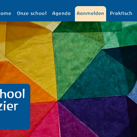
Home
Onze school
Agenda
Aanmelden
Praktisch
hool
zier