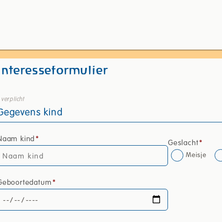
Interesseformulier
verplicht
Gegevens kind
Naam kind
*
Geslacht
*
Meisje
Geboortedatum
*