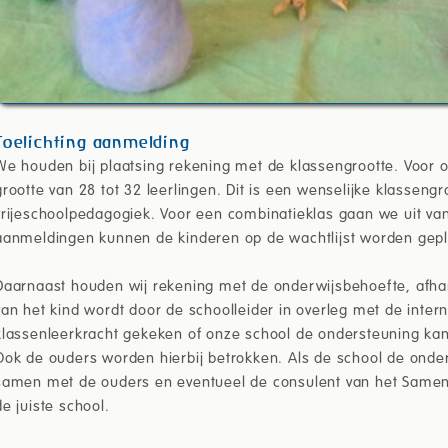
Toelichting aanmelding
We houden bij plaatsing rekening met de klassengrootte. Voor 
grootte van 28 tot 32 leerlingen. Dit is een wenselijke klasseng
vrijeschoolpedagogiek. Voor een combinatieklas gaan we uit van 
aanmeldingen kunnen de kinderen op de wachtlijst worden gepl
Daarnaast houden wij rekening met de onderwijsbehoefte, afha
van het kind wordt door de schoolleider in overleg met de inter
klassenleerkracht gekeken of onze school de ondersteuning kan 
Ook de ouders worden hierbij betrokken. Als de school de onder
samen met de ouders en eventueel de consulent van het Same
de juiste school.